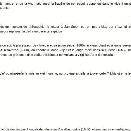
la montre, et de la vie, mais aussi la fragilité de cet espoir suspendu dans le vide à un pe
an bleu.
ès ce moment de philosophie, le retour à Jan Steen est un peu trivial, car chez lui, e
sieurs reprises, la clef a un caractère grivois.
 ce soit le professeur de clavecin et sa jeune élève (1660), le vieux client et la jeune serva
s la taverne (1660), ou encore le oude vrijer et la jonge meid dans la cuisine (1665), n
mes en présence d'un vieillard libidineux convoitant la virginité d'une demoiselle.
clef ouvrira-t-elle la voie au vieil homme, ou protègera-t-elle la jouvencelle ? L'histoire ne le
.
clef dissimulée par Hoogstraten dans sa
Vue d’un couloir
(1662), et ses pièces en enfilades, 