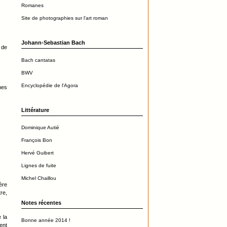
Romanes
Site de photographies sur l'art roman
Johann-Sebastian Bach
 de
Bach cantatas
BWV
Encyclopédie de l'Agora
mes
Littérature
Dominique Autié
François Bon
Hervé Guibert
Lignes de fuite
Michel Chaillou
ère
re,
Notes récentes
 la
Bonne année 2014 !
ent