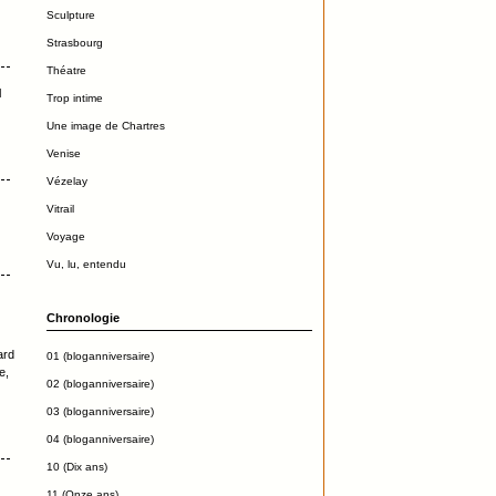
Sculpture
Strasbourg
Théatre
l
Trop intime
Une image de Chartres
Venise
Vézelay
Vitrail
Voyage
Vu, lu, entendu
Chronologie
ard
01 (bloganniversaire)
e,
02 (bloganniversaire)
03 (bloganniversaire)
04 (bloganniversaire)
10 (Dix ans)
11 (Onze ans)