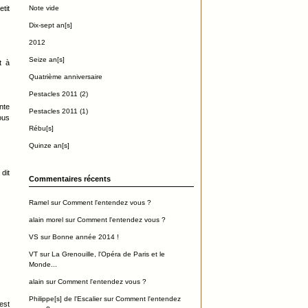
tit
Note vide
Dix-sept an[s]
2012
Seize an[s]
t à
Quatrième anniversaire
Pestacles 2011 (2)
nte
Pestacles 2011 (1)
ous
Rébu[s]
Quinze an[s]
 dit
Commentaires récents
Ramel
sur
Comment l'entendez vous ?
alain morel
sur
Comment l'entendez vous ?
VS
sur
Bonne année 2014 !
VT
sur
La Grenouille, l'Opéra de Paris et le
Monde...
alain
sur
Comment l'entendez vous ?
Philippe[s] de l'Escalier
sur
Comment l'entendez
est