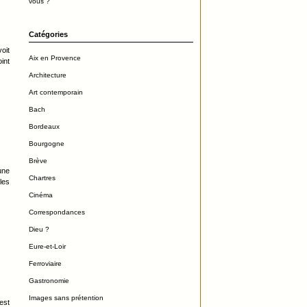
vous ?
Catégories
oit
Aix en Provence
oint
Architecture
Art contemporain
Bach
Bordeaux
Bourgogne
Brève
une
Chartres
les
Cinéma
Correspondances
Dieu ?
Eure-et-Loir
Ferroviaire
Gastronomie
Images sans prétention
est