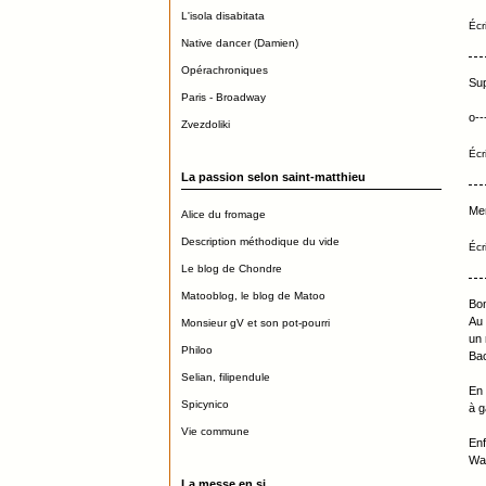
L'isola disabitata
Écr
Native dancer (Damien)
Opérachroniques
Sup
Paris - Broadway
o---
Zvezdoliki
Écr
La passion selon saint-matthieu
Mer
Alice du fromage
Description méthodique du vide
Écr
Le blog de Chondre
Matooblog, le blog de Matoo
Bon
Au 
Monsieur gV et son pot-pourri
un 
Philoo
Bac
Selian, filipendule
En 
Spicynico
à g
Vie commune
Enf
Wa
La messe en si