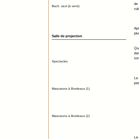
de 
Bach, seul (à venir)
rub
Apr
plu
Salle de projection
Que
dan
som
Spectacles
La 
pas
Mascarons à Bordeaux (1)
Mascarons à Bordeaux (2)
La 