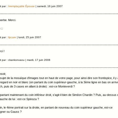
it par :
Irremplaçable Épouse
| samedi, 16 juin 2007
erbe. Merci.
:::
it par :
lipcare
| lundi, 25 juin 2007
ci !
it par : ckankonvaou | mardi, 17 juin 2008
soir,
sujet de la mosaïque d'images tout en haut de votre page, pour ainsi dire son frontispice, il y 
regard en noir et blanc (en partant du coin supérieur-gauche, à la 3ème ligne en bas on arriv
h, puis de 3 cases en allant à droite) : est-ce Monteverdi ?
partant maintenant du coin inférieur droit, s'agit-il bien de Siméon Chardin ? Puis, au-dessus 
auche de lui : est-ce Spinoza ?
in, le 4ème portrait sur la droite, en partant de nouveau du coin supérieur gauche, est-ce
gner ou Gauss ?