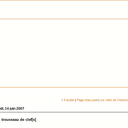
« Facétie
|
Page d'accueil
|
Les clefs de Chartre
di, 14 juin 2007
 trousseau de clef[s]