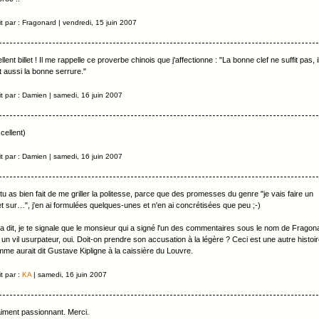
it par : Fragonard | vendredi, 15 juin 2007
llent billet ! Il me rappelle ce proverbe chinois que j'affectionne : "La bonne clef ne suffit pas, i
t aussi la bonne serrure."
it par : Damien | samedi, 16 juin 2007
cellent)
it par : Damien | samedi, 16 juin 2007
tu as bien fait de me griller la politesse, parce que des promesses du genre "je vais faire un
let sur…", j'en ai formulées quelques-unes et n'en ai concrétisées que peu ;-)
a dit, je te signale que le monsieur qui a signé l'un des commentaires sous le nom de Fragon
 un vil usurpateur, oui. Doit-on prendre son accusation à la légère ? Ceci est une autre histoir
me aurait dit Gustave Kipligne à la caissière du Louvre.
it par :
KA
| samedi, 16 juin 2007
iment passionnant. Merci.