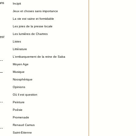
ans
Incipit
Jeux et choses sans importance
La vie est vaine et formidable
Les joies de la presse locale
Les lumières de Chartres
'est
Listes
Littérature
L'embarquement de la reine de Saba
Moyen Age
Musique
Noosphérique
Opinions
Où il est question
Peinture
Poésie
Promenade
Renaud Camus
Saint-Etienne