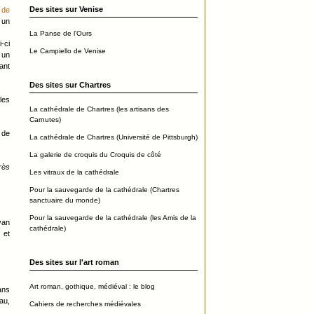
Des sites sur Venise
t de
 un
La Panse de l'Ours
i-ci
Le Campiello de Venise
 un
ant
Des sites sur Chartres
les
La cathédrale de Chartres (les artisans des
Carnutes)
 de
La cathédrale de Chartres (Université de Pittsburgh)
La galerie de croquis du Croquis de côté
rès
Les vitraux de la cathédrale
Pour la sauvegarde de la cathédrale (Chartres
sanctuaire du monde)
Pour la sauvegarde de la cathédrale (les Amis de la
van
cathédrale)
 et
Des sites sur l'art roman
Art roman, gothique, médiéval : le blog
ans
au,
Cahiers de recherches médiévales