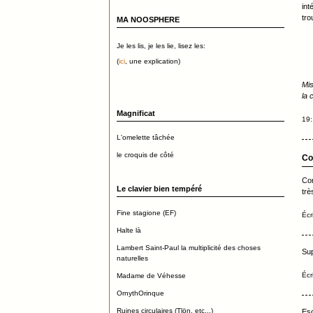
int
tro
MA NOOSPHERE
Je les lis, je les lie, lisez les:
(
ici
, une explication)
Mis
la 
Magnificat
19:
L'omelette tâchée
le croquis de côté
Co
Com
Le clavier bien tempéré
trè
Fine stagione (EF)
Écr
Halte là
Lambert Saint-Paul la multiplicité des choses
Sup
naturelles
Écr
Madame de Véhesse
OrnythOrinque
Ruines circulaires (Tlön, etc...)
Esc