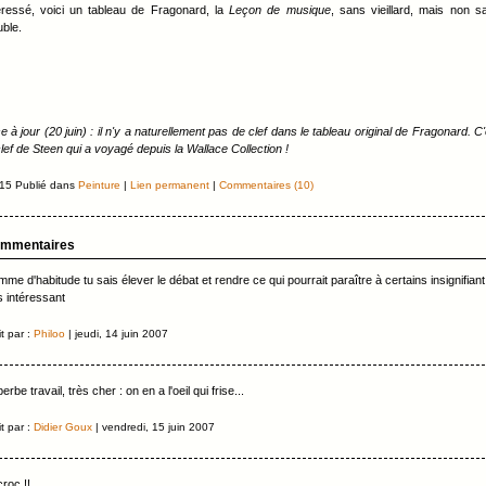
éressé, voici un tableau de Fragonard, la
Leçon de musique
, sans vieillard, mais non s
uble.
e à jour (20 juin) : il n'y a naturellement pas de clef dans le tableau original de Fragonard. C
clef de Steen qui a voyagé depuis la Wallace Collection !
15 Publié dans
Peinture
|
Lien permanent
|
Commentaires (10)
mmentaires
me d'habitude tu sais élever le débat et rendre ce qui pourrait paraître à certains insignifiant
s intéressant
it par :
Philoo
| jeudi, 14 juin 2007
erbe travail, très cher : on en a l'oeil qui frise...
it par :
Didier Goux
| vendredi, 15 juin 2007
roc !!