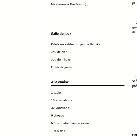
plu
Mascarons à Bordeaux (3)
E
qu’
de 
Salle de jeux
Billets en sablier: un jeu de Kozlika
Jeu de clef
Jeu de miroirs
Outils de jardin
C
scè
A la chaîne
pré
1 table
10 affirmations
32 variations
6 choses
6 fois quatre plus un extrait
7 fois cinq
Enf