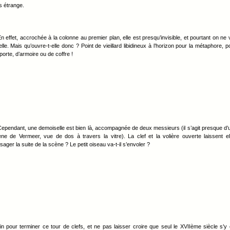
s étrange.
n effet, accrochée à la colonne au premier plan, elle est presqu’invisible, et pourtant on ne v
elle. Mais qu’ouvre-t-elle donc ? Point de vieillard libidineux à l’horizon pour la métaphore, p
porte, d’armoire ou de coffre !
ependant, une demoiselle est bien là, accompagnée de deux messieurs (il s’agit presque d’
ne de Vermeer, vue de dos à travers la vitre). La clef et la volière ouverte laissent el
sager la suite de la scène ? Le petit oiseau va-t-il s’envoler ?
in pour terminer ce tour de clefs, et ne pas laisser croire que seul le XVIIème siècle s’y 