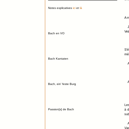
Notes explicatives
ici
et
là
A m
J
Ve
Bach en VO
S’é
mér
Bach Kantaten
A
A
Bach, ein' feste Burg
Les
à d
Passion[s] de Bach
sub
A
Van