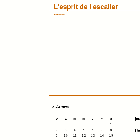
L'esprit de l'escalier
*******
Août 2026
jeu
D
L
M
M
J
V
S
1
2
3
4
5
6
7
8
Un
9
10
11
12
13
14
15