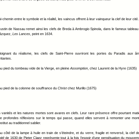
i-chemin entre le symbole et la réalité, les vaincus offrent à leur vainqueur la clef de leur cité.
ustin de Nassau remet ainsi les clefs de Breda à Ambrogio Spinola, dans le fameux tableau
lázquez,
Les Lances
, peint en 1634.
loignant du réalisme, les clefs de Saint-Pierre ouvriront les portes du Paradis aux â
itantes.
u pied du tombeau vide de la Vierge, en pleine
Assomption
, chez Laurent de la Hyre (1635)
u pied de la colonne de souffrance du
Christ
chez Murillo (1675)
 vanités et les natures mortes sont avares en clefs. Leur rare présence offre pourtant mati
e profondes réflexions sur le temps qui passe, quand elles servent à remonter une mont
stitut au traditionnel sablier.
u côté de la lampe à huile en train de s’éteindre, et du verre, fragile et renversé, la clef de
ité
de 1630 de Pieter Claez représente tout à la fois l’espoir d’une perpétuation du mouvem