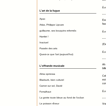
Écr
L'art de la fugue
Apax
Exe
fau
Atlas, Philippe Lipcare
guillaume, ses bouquins refermés
Écr
Hamlet !
Inactuel
(Ex
Passée des arts
Écr
Quest-ce que l'art (aujourd'hui)
Ah 
L'offrande musicale
bil
Alma oprressa
Cel
est
Bladsurb, bien culturel
com
Carnet sur sol, David
Écr
Fomalhaut
La grotte toute bleue au fond de l'océan
Le poisson rêveur
Vra