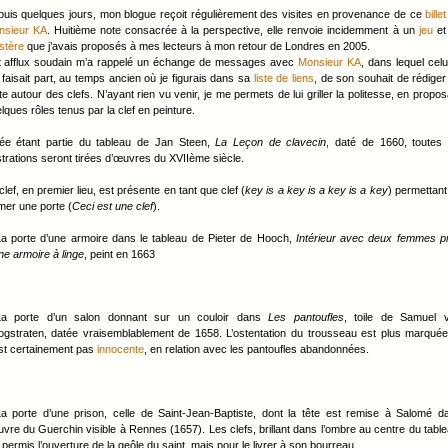
uis quelques jours, mon blogue reçoit régulièrement des visites en provenance de ce
bille
nsieur KA
. Huitième note consacrée à la perspective, elle renvoie incidemment à un
jeu
et
stère
que j’avais proposés à mes lecteurs à mon retour de Londres en 2005.
 afflux soudain m’a rappelé un échange de messages avec
Monsieur KA
, dans lequel celu
faisait part, au temps ancien où je figurais dans sa
liste de liens
, de son souhait de rédiger
te autour des clefs. N’ayant rien vu venir, je me permets de lui griller la politesse, en propos
lques rôles tenus par la clef en peinture.
dée étant partie du tableau de Jan Steen,
La Leçon de clavecin
, daté de 1660, toutes 
ustrations seront tirées d’œuvres du XVIIème siècle.
clef, en premier lieu, est présente en tant que clef (
key is a key is a key is a key
) permettant
mer une porte (
Ceci est une clef
).
a porte d’une armoire dans le tableau de Pieter de Hooch,
Intérieur avec deux femmes p
ne armoire à linge
, peint en 1663
La porte d’un salon donnant sur un couloir dans
Les pantoufles
, toile de Samuel 
gstraten, datée vraisemblablement de 1658. L’ostentation du trousseau est plus marquée
st certainement pas
innocente
, en relation avec les pantoufles abandonnées.
a porte d’une prison, celle de Saint-Jean-Baptiste, dont la tête est remise à Salomé d
uvre du Guerchin visible à Rennes (1657). Les clefs, brillant dans l’ombre au centre du table
 permis l’ouverture de la geôle du saint, mais pour le livrer à son bourreau.