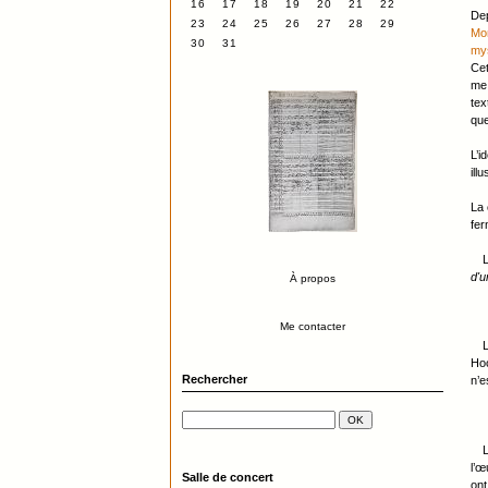
16
17
18
19
20
21
22
Dep
23
24
25
26
27
28
29
Mo
30
31
my
Cet
me 
tex
que
L’i
ill
La 
fer
L
d'u
À propos
Me contacter
Hoo
Rechercher
n’e
L
l’œ
Salle de concert
ont